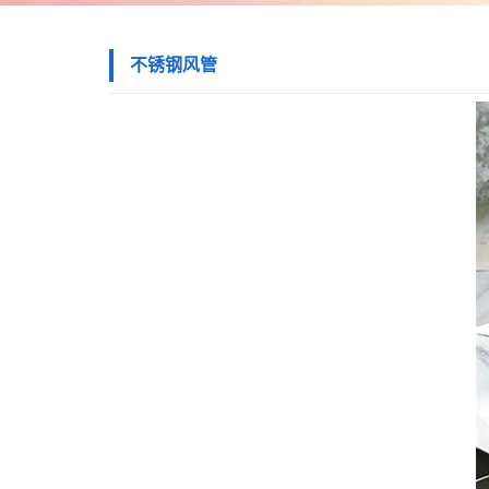
不锈钢风管
产
品
铝
展
合
不
示
金
锈
不
异
钢
锈
不
形
风
钢
锈
不
风
口
风
钢
锈
不
口
管
风
钢
锈
不
机
风
钢
锈
不