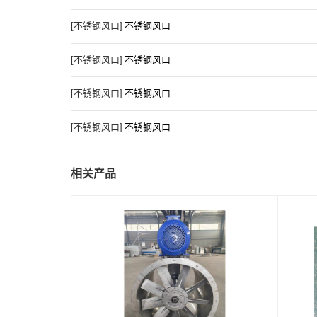
气
锈
设
谈
分
百
地址：德州武城县鲁权屯工业园
[不锈钢风口]
不锈钢风口
流
钢
计
铝
享
叶
联系人：付经理
[不锈钢风口]
不锈钢风口
组
百
不
合
铝
窗
手机：18805348368（微信同号）
[不锈钢风口]
不锈钢风口
织
叶
锈
金
合
价
电话：0534-6658368
[不锈钢风口]
不锈钢风口
分
窗
钢
异
金
格
邮箱：18805348368@163.com
析
的
百
形
异
的
相关产品
Q Q：641993465
开
叶
风
形
工
邮编：253300
发…
窗
口
风
艺
的…
安
口
方
装…
有
法