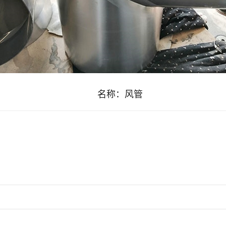
名称：
风管