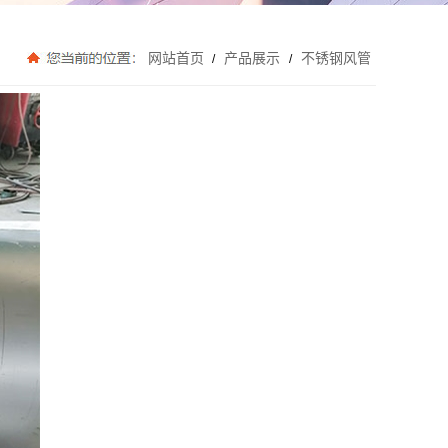
网站首页
产品展示
不锈钢风管
/
/