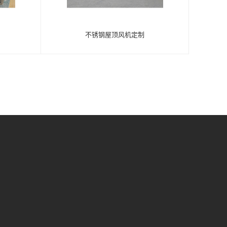
不锈钢屋顶风机定制