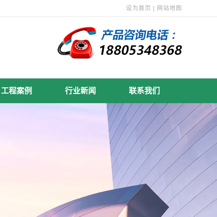
设为首页
|
网站地图
工程案例
行业新闻
联系我们