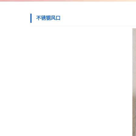
不锈钢风口
产
品
铝
展
合
不
示
金
锈
不
异
钢
锈
不
形
风
钢
锈
不
风
口
风
钢
锈
不
口
管
风
钢
锈
不
机
风
钢
锈
不