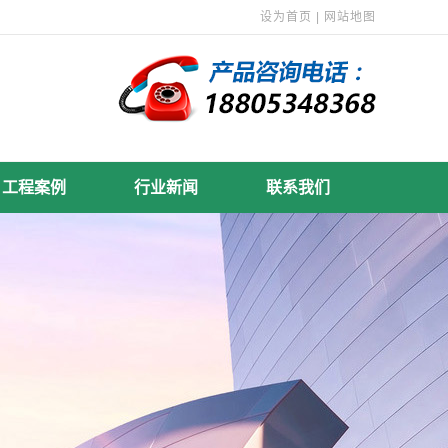
设为首页
|
网站地图
工程案例
行业新闻
联系我们