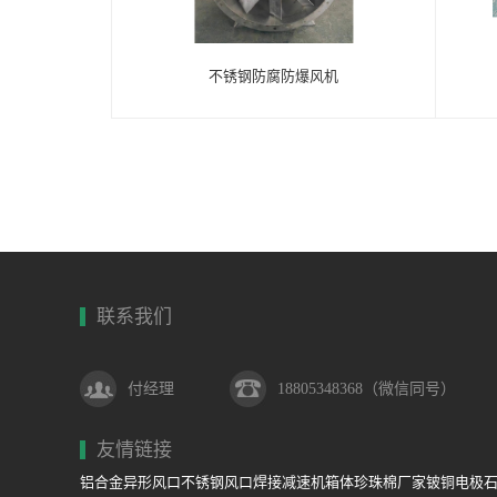
什…
的
分…
不锈钢防腐防爆风机
联系我们
付经理
18805348368（微信同号）
友情链接
铝合金异形风口
不锈钢风口
焊接减速机箱体
珍珠棉厂家
铍铜电极