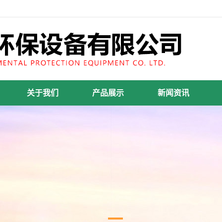
关于我们
产品展示
新闻资讯