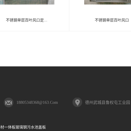
不锈钢单层百叶风口定...
不锈钢单层百叶风口
18805348368@163.com
德州武城县鲁权屯工业园
石材一体板
玻璃钢污水池盖板